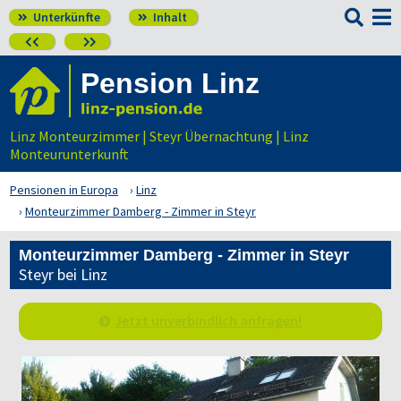

Unterkünfte
Inhalt




Pension Linz
Linz Monteurzimmer | Steyr Übernachtung | Linz
Monteurunterkunft
Pensionen in Europa
Linz
Monteurzimmer Damberg - Zimmer in Steyr
Monteurzimmer Damberg - Zimmer in Steyr
Steyr bei Linz
Jetzt unverbindlich anfragen!